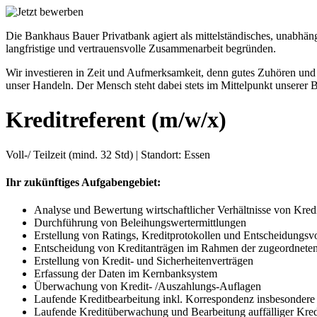
Die Bankhaus Bauer Privatbank agiert als mittelständisches, unabhäng
langfristige und vertrauensvolle Zusammenarbeit begründen.
Wir investieren in Zeit und Aufmerksamkeit, denn gutes Zuhören un
unser Handeln. Der Mensch steht dabei stets im Mittelpunkt unserer 
Kreditreferent (m/w/x)
Voll-/ Teilzeit (mind. 32 Std) | Standort: Essen
Ihr zukünftiges Aufgabengebiet:
Analyse und Bewertung wirtschaftlicher Verhältnisse von Kr
Durchführung von Beleihungswertermittlungen
Erstellung von Ratings, Kreditprotokollen und Entscheidungsvor
Entscheidung von Kreditanträgen im Rahmen der zugeordnete
Erstellung von Kredit- und Sicherheitenverträgen
Erfassung der Daten im Kernbanksystem
Überwachung von Kredit- /Auszahlungs-Auflagen
Laufende Kreditbearbeitung inkl. Korrespondenz insbesonder
Laufende Kreditüberwachung und Bearbeitung auffälliger Kre